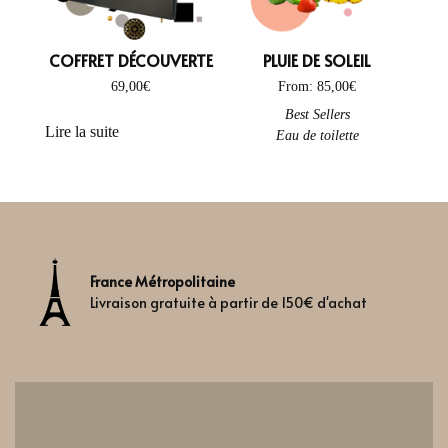
COFFRET DÉCOUVERTE
PLUIE DE SOLEIL
69,00
€
From:
85,00
€
This product has multiple variant
Best Sellers
Lire la suite
Eau de toilette
France Métropolitaine
Livraison gratuite à partir de 150€ d'achat