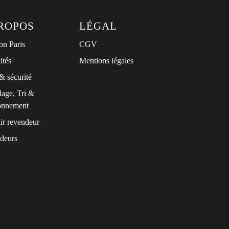
ROPOS
LÉGAL
on Paris
CGV
ités
Mentions légales
& sécurité
age, Tri &
onnement
ir revendeur
deurs