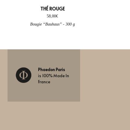
THÉ ROUGE
58,00
€
ct page
Bougie “Bauhaus” - 300 g
Phaedon Paris
is 100% Made In
France