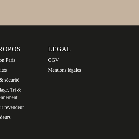
ROPOS
LÉGAL
on Paris
CGV
ités
Mentions légales
& sécurité
age, Tri &
onnement
ir revendeur
deurs