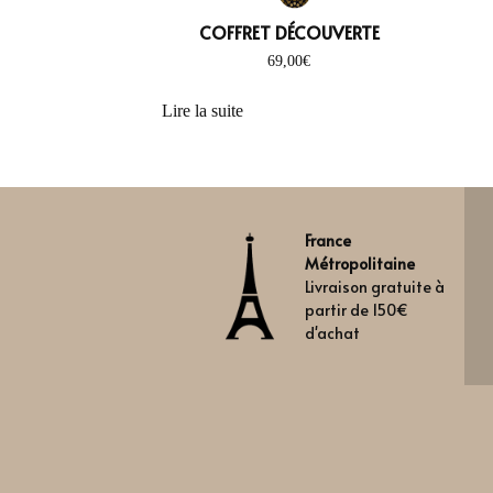
COFFRET DÉCOUVERTE
69,00
€
This
Lire la suite
France
Métropolitaine
Livraison gratuite à
partir de 150€
d'achat