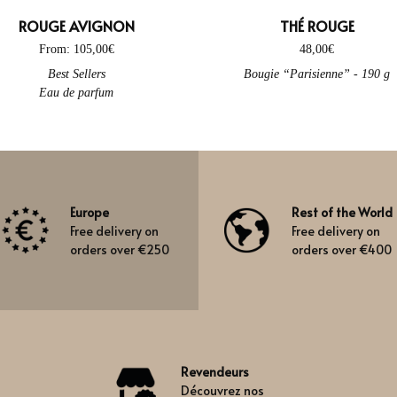
ROUGE AVIGNON
THÉ ROUGE
From:
105,00
€
48,00
€
 product has multiple variants. The options may be chosen on the produ
Best Sellers
Bougie “Parisienne” - 190 g
Eau de parfum
Europe
Rest of the World
Free delivery on
Free delivery on
orders over €250
orders over €400
Revendeurs
Découvrez nos