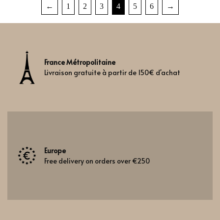
←
1
2
3
4
5
6
→
vert
(17)
vert résineux
(0)
vétiver
(6)
France Métropolitaine
Livraison gratuite à partir de 150€ d'achat
Europe
Free delivery on orders over €250