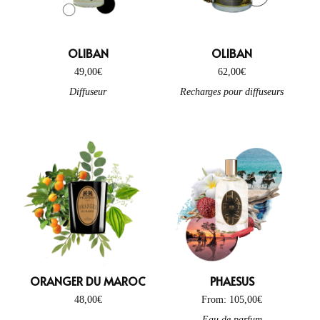
frais
(15)
fruité
(18)
OLIBAN
OLIBAN
fruits rouges
(4)
49,00
€
62,00
€
fumé
(7)
Diffuseur
Recharges pour diffuseurs
gourmand
(7)
habillé
(1)
intense
(3)
joyeux
(5)
léger
(4)
liquoreux
(1)
lumineux
(2)
lys
(3)
ORANGER DU MAROC
PHAESUS
noir
(2)
48,00
€
From:
105,00
€
patchouli
(4)
This product has multiple variant
Eau de parfum