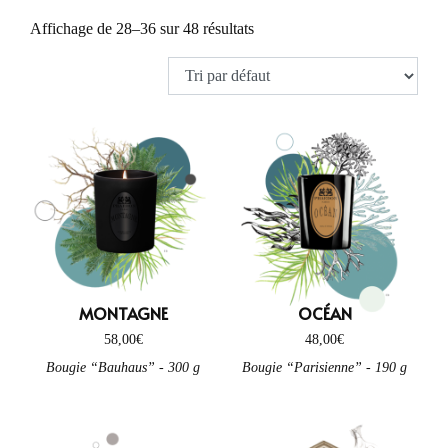
boisé
(19)
Affichage de 28–36 sur 48 résultats
café
(1)
cèdre
(2)
chaud
(10)
chocolat
(5)
chypré
(3)
citronné
(0)
corsé
(9)
cuir
(7)
MONTAGNE
OCÉAN
décontracté
(5)
58,00
€
48,00
€
délicat
(8)
Bougie “Bauhaus” - 300 g
Bougie “Parisienne” - 190 g
diffusif
(9)
discret
(3)