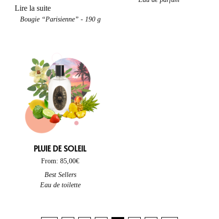
Lire la suite
poudre
(3)
Bougie “Parisienne” - 190 g
propre
(9)
résineux
(11)
romantique
(1)
rose
(4)
sec
(2)
sel
(2)
sombre
(4)
PLUIE DE SOLEIL
sucré
(3)
From:
85,00
€
tabac
(2)
This product has multiple variants. The options may be chosen on
Best Sellers
transparent
(1)
Eau de toilette
urbain
(4)
vanillé
(6)