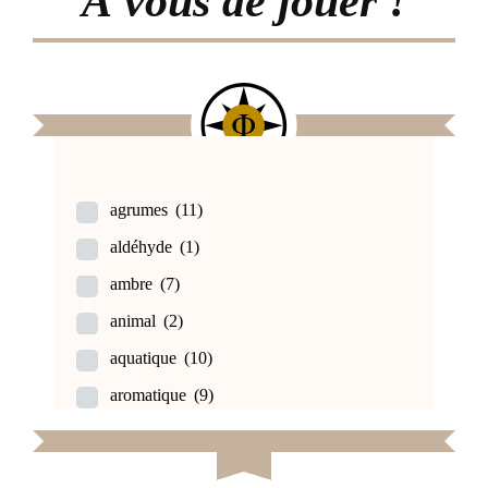
À vous de jouer !
agrumes
(11)
aldéhyde
(1)
ambre
(7)
animal
(2)
aquatique
(10)
aromatique
(9)
bois de cèdre
(6)
bois de santal
(3)