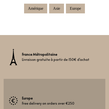
Amérique
Asie
Europe
France Métropolitaine
Livraison gratuite à partir de 150€ d'achat
Europe
Free delivery on orders over €250