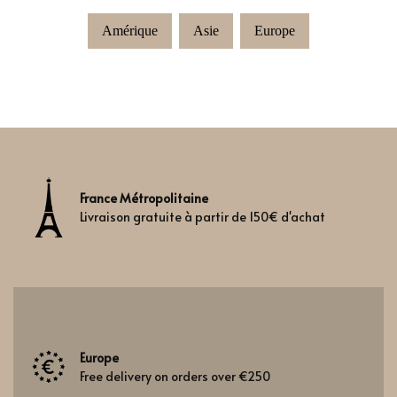
Amérique
Asie
Europe
France Métropolitaine
Livraison gratuite à partir de 150€ d'achat
Europe
Free delivery on orders over €250